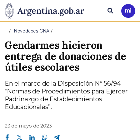
Pasar al contenido principal
Presidencia
Buscar
Ir
a
de
Mi
…
Novedades GNA
Arg
la
Gendarmes hicieron
Nación
entrega de donaciones de
útiles escolares
En el marco de la Disposición Nº 56/94
“Normas de Procedimientos para Ejercer
Padrinazgo de Establecimientos
Educacionales”.
23 de mayo de 2023
Compartir en Facebook
Compartir en Twitter
Compartir en Linkedin
Compartir en Whatsapp
Compartir en Telegram