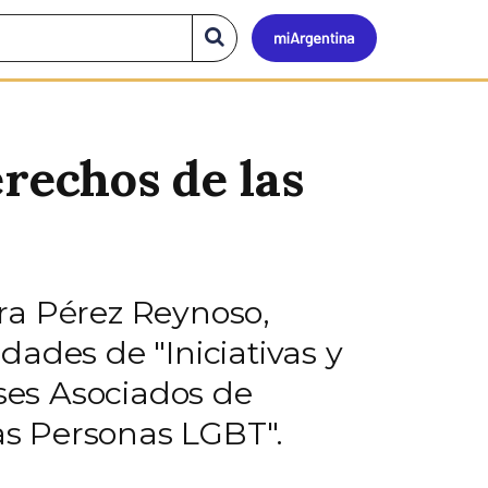
Mi
Buscar
en
el
Argen
sitio
rechos de las
ra Pérez Reynoso,
idades de "Iniciativas y
ses Asociados de
as Personas LGBT".