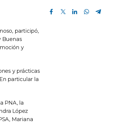
Compartir en Facebook
Compartir en Twitter
Compartir en Linkedin
Compartir en Whatsapp
Compartir en Telegram
oso, participó,
 y Buenas
omoción y
ones y prácticas
n particular la
la PNA, la
andra López
 PSA, Mariana