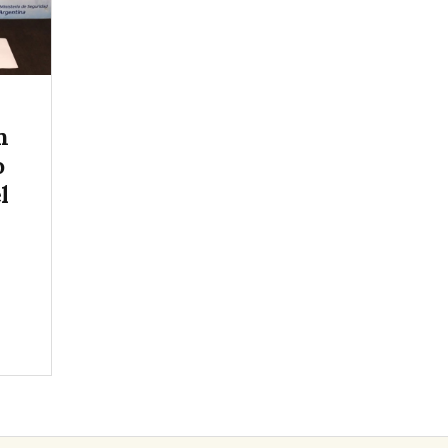
n
o
l