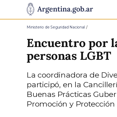
Pasar al contenido principal
Presidencia
de
Ministerio de Seguridad Nacional
la
Encuentro por la
Nación
personas LGBT
La coordinadora de Dive
participó, en la Cancille
Buenas Prácticas Guber
Promoción y Protección