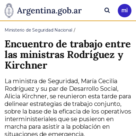
Pasar al contenido principal
Presidencia
Buscar
Ir
a
de
Mi
Ministerio de Seguridad Nacional
Arg
la
Encuentro de trabajo entre
Nación
las ministras Rodríguez y
Kirchner
La ministra de Seguridad, María Cecilia
Rodríguez y su par de Desarrollo Social,
Alicia Kirchner, se reunieron esta tarde para
delinear estrategias de trabajo conjunto,
sobre la base de la eficacia de los operativos
interministeriales que se pusieron en
marcha para asistir a la población en
situaciones de emergencia.