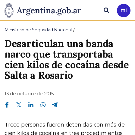
Pasar al contenido principal
Presidencia
Buscar
Ir
a
de
Mi
Ministerio de Seguridad Nacional
Arg
la
Desarticulan una banda
Nación
narco que transportaba
cien kilos de cocaína desde
Salta a Rosario
13 de octubre de 2015
Compartir en Facebook
Compartir en Twitter
Compartir en Linkedin
Compartir en Whatsapp
Compartir en Telegram
Trece personas fueron detenidas con más de
cien kilos de cocaína en tres procedimientos