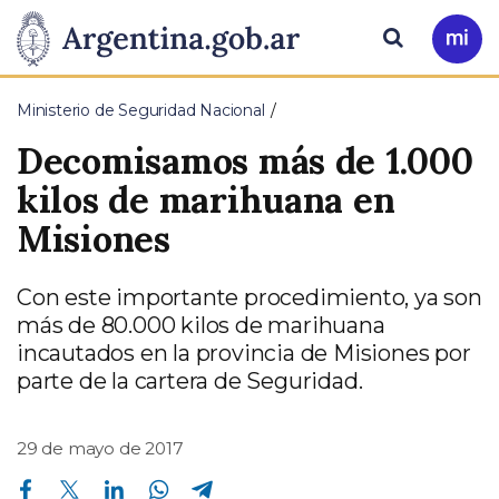
Pasar al contenido principal
Presidencia
Buscar
Ir
a
de
Mi
Ministerio de Seguridad Nacional
Arg
la
Decomisamos más de 1.000
Nación
kilos de marihuana en
Misiones
Con este importante procedimiento, ya son
más de 80.000 kilos de marihuana
incautados en la provincia de Misiones por
parte de la cartera de Seguridad.
29 de mayo de 2017
Compartir en Facebook
Compartir en Twitter
Compartir en Linkedin
Compartir en Whatsapp
Compartir en Telegram