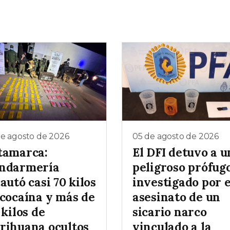
de agosto de 2026
05 de agosto de 2026
tamarca:
El DFI detuvo a u
ndarmería
peligroso prófug
autó casi 70 kilos
investigado por e
 cocaína y más de
asesinato de un
 kilos de
sicario narco
rihuana ocultos
vinculado a la