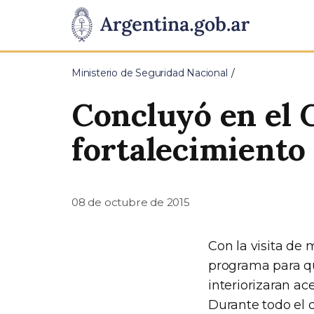
Pasar al contenido principal
Presidencia
de
Ministerio de Seguridad Nacional
la
Concluyó en el 
Nación
fortalecimiento
08 de octubre de 2015
Con la visita de 
programa para qu
interiorizaran a
Durante todo el ci