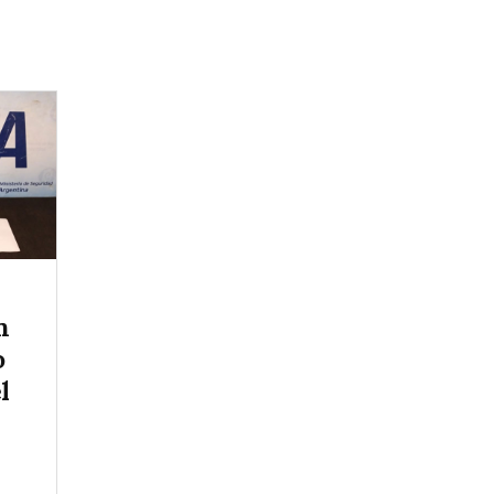
n
o
l