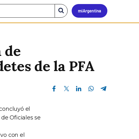
Mi
Buscar
en
el
Argen
sitio
 de
etes de la PFA
Compartir en Facebook
Compartir en Twitter
Compartir en Linkedin
Compartir en Whatsapp
Compartir en Telegram
 concluyó el
de Oficiales se
ivo con el