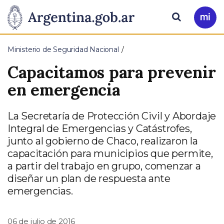
Pasar al contenido principal
Presidencia
Buscar
Ir
a
de
Mi
Ministerio de Seguridad Nacional
Arg
la
Capacitamos para prevenir
Nación
en emergencia
La Secretaría de Protección Civil y Abordaje
Integral de Emergencias y Catástrofes,
junto al gobierno de Chaco, realizaron la
capacitación para municipios que permite,
a partir del trabajo en grupo, comenzar a
diseñar un plan de respuesta ante
emergencias.
06 de julio de 2016