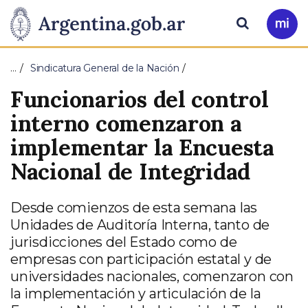
Pasar al contenido principal
Presidencia
Buscar
Ir
a
de
Mi
…
Sindicatura General de la Nación
Arg
la
Funcionarios del control
Nación
interno comenzaron a
implementar la Encuesta
Nacional de Integridad
Desde comienzos de esta semana las
Unidades de Auditoría Interna, tanto de
jurisdicciones del Estado como de
empresas con participación estatal y de
universidades nacionales, comenzaron con
la implementación y articulación de la