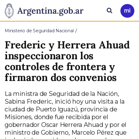
Pasar al contenido principal
Presidencia
Buscar
Ir
a
de
Mi
Ministerio de Seguridad Nacional
Arg
la
Frederic y Herrera Ahuad
Nación
inspeccionaron los
controles de frontera y
firmaron dos convenios
La ministra de Seguridad de la Nación,
Sabina Frederic, inició hoy una visita a la
ciudad de Puerto Iguazú, provincia de
Misiones, donde fue recibida por el
gobernador Oscar Herrera Ahuad y por el
ministro de Gobierno, Marcelo Pérez que