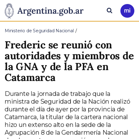
Pasar al contenido principal
Presidencia
Buscar
Ir
a
de
Mi
Ministerio de Seguridad Nacional
Arg
la
Frederic se reunió con
Nación
autoridades y miembros de
la GNA y de la PFA en
Catamarca
Durante la jornada de trabajo que la
ministra de Seguridad de la Nación realizó
durante el día de ayer por la provincia de
Catamarca, la titular de la cartera nacional
hizo un extenso alto en la sede de la
Agrupación 8 de la Gendarmería Nacional