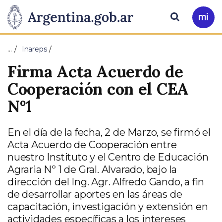
Pasar al contenido principal
Presidencia
Buscar
Ir
a
de
Mi
…
Inareps
Arg
la
Firma Acta Acuerdo de
Nación
Cooperación con el CEA
Nº1
En el día de la fecha, 2 de Marzo, se firmó el
Acta Acuerdo de Cooperación entre
nuestro Instituto y el Centro de Educación
Agraria Nº 1 de Gral. Alvarado, bajo la
dirección del Ing. Agr. Alfredo Gando, a fin
de desarrollar aportes en las áreas de
capacitación, investigación y extensión en
actividades específicas a los intereses