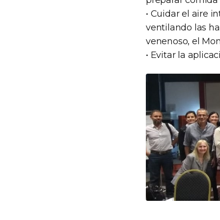
preparar comida 
• Cuidar el aire i
ventilando las h
venenoso, el Monó
• Evitar la aplica