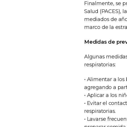
Finalmente, se p
Salud (PACES), l
mediados de año p
marco de la estra
Medidas de pre
Algunas medidas
respiratorias:
• Alimentar a lo
agregando a par
• Aplicar a los n
• Evitar el cont
respiratorias.
• Lavarse frecue