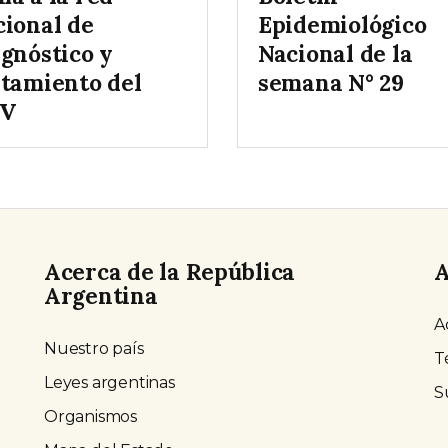
cional de
Epidemiológico
agnóstico y
Nacional de la
atamiento del
semana N° 29
V
Acerca de la República
A
Argentina
A
Nuestro país
T
Leyes argentinas
S
Organismos