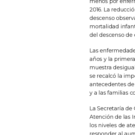
menos por enferm
2016. La reducció
descenso observa
mortalidad infan
del descenso de c
Las enfermedades
años y la primer
muestra desiguald
se recalcó la imp
antecedentes de 
y a las familias c
La Secretaría de
Atención de las I
los niveles de at
responder al aum