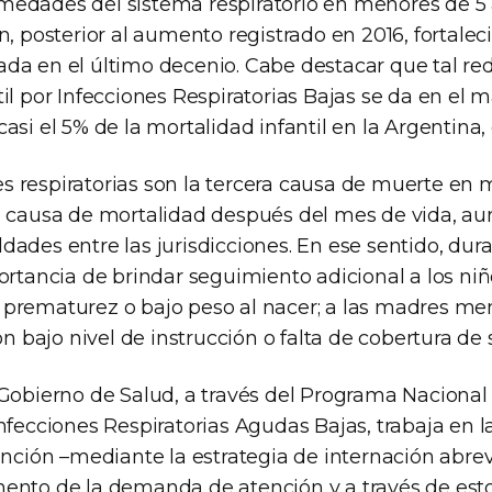
edades del sistema respiratorio en menores de 5
n, posterior al aumento registrado en 2016, fortalec
da en el último decenio. Cabe destacar que tal re
til por Infecciones Respiratorias Bajas se da en el
asi el 5% de la mortalidad infantil en la Argentina, 
 respiratorias son la tercera causa de muerte en 
a causa de mortalidad después del mes de vida, au
ades entre las jurisdicciones. En ese sentido, dur
ortancia de brindar seguimiento adicional a los niñ
prematurez o bajo peso al nacer; a las madres me
on bajo nivel de instrucción o falta de cobertura de 
 Gobierno de Salud, a través del Programa Nacional
nfecciones Respiratorias Agudas Bajas, trabaja en 
ención –mediante la estrategia de internación abre
ento de la demanda de atención y a través de est