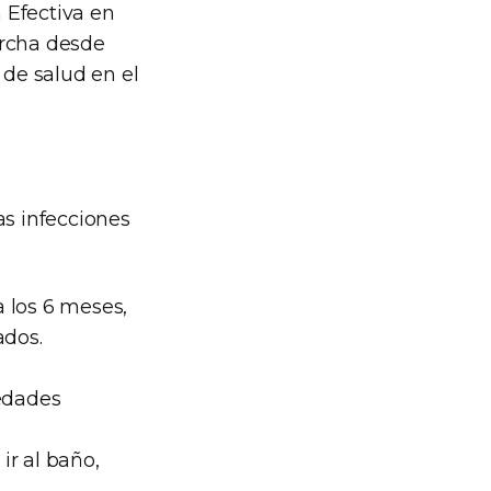
 Efectiva en
archa desde
 de salud en el
s infecciones
 los 6 meses,
ados.
medades
ir al baño,