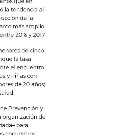
 años que en
ió la tendencia al
ducción de la
 marco más amplio
entre 2016 y 2017.
menores de cinco
nque la tasa
ante el encuentro
os y niñas con
nores de 20 años;
salud.
 de Prevención y
la organización de
viada– para
os encuentros