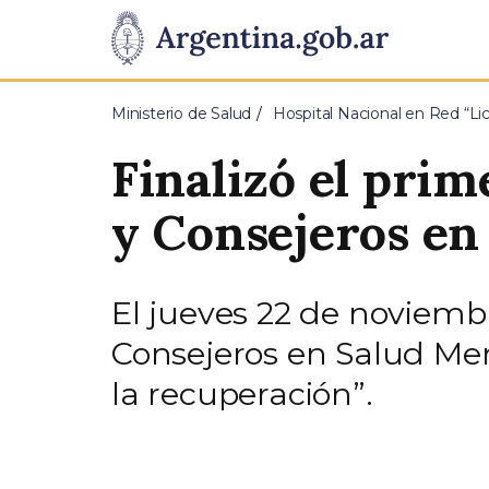
Pasar al contenido principal
Presidencia
de
Ministerio de Salud
Hospital Nacional en Red “Li
la
Finalizó el pri
Nación
y Consejeros en
El jueves 22 de noviembr
Consejeros en Salud Me
la recuperación”.