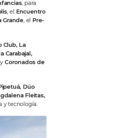
nfancias
, para
lis
, el
Encuentro
ia Grande
, el
Pre-
 Club, La
a Carabajal,
y
Coronados de
Pipetuá, Dúo
agdalena Fleitas,
 y tecnología.