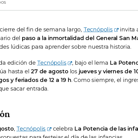
bos
l cierre del fin de semana largo,
Tecnópolis
invita
ario del
paso a la inmortalidad del General San M
ades lúdicas para aprender sobre nuestra historia.
a edición de
Tecnópolis
, bajo el lema
La Potenc
núa hasta el
27 de agosto
los
jueves y viernes de 10
s y feriados de 12 a 19 h
. Como siempre, el ingr
que sacar entrada.
ión
agosto
,
Tecnópolis
celebra
La Potencia de las inf
propuestas para festejar el día de las infancias.