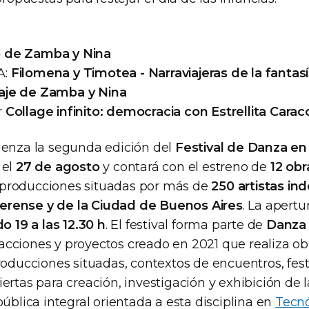
o de Zamba y Nina
A:
Filomena y Timotea - Narraviajeras de la fantas
iaje de Zamba y Nina
r
Collage infinito: democracia con Estrellita Carac
enza la segunda edición del
Festival de Danza en
 el
27 de agosto
y contará con el estreno de
12 obr
producciones situadas por más de
250 artistas in
rense y de la Ciudad de Buenos Aires
. La apertur
o 19 a las 12.30 h
. El festival forma parte de
Danza 
ciones y proyectos creado en 2021 que realiza obra
roducciones situadas, contextos de encuentros, fest
ertas para creación, investigación y exhibición de l
pública integral orientada a esta disciplina en
Tecnó