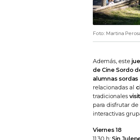
Foto: Martina Peros
Además, este
ju
de Cine Sordo d
alumnas sordas
relacionadas al
c
tradicionales
vis
para disfrutar d
interactivas grup
Viernes 18
11.30 h:
Sin Julep