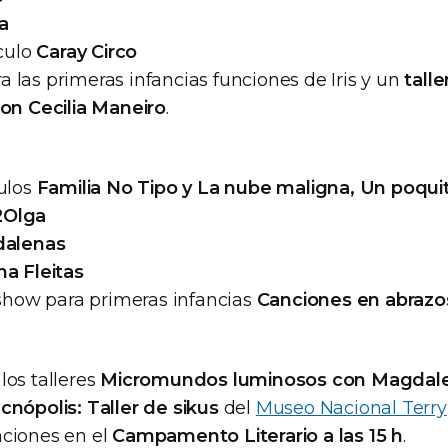
a
áculo
Caray Circo
ara las primeras infancias funciones de Iris y un
tall
con Cecilia Maneiro
.
culos
Familia No Tipo y La nube maligna, Un poqui
2Olga
dalenas
a Fleitas
 show para primeras infancias
Canciones en abrazo
los talleres
Micromundos luminosos con Magdale
cnópolis: Taller de sikus
del
Museo Nacional Terry
ciones en el
Campamento Literario a las 15 h
.