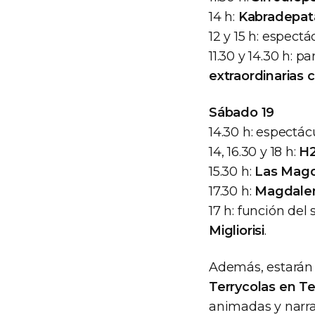
14 h:
Kabradepat
12 y 15 h: espect
11.30 y 14.30 h: p
extraordinarias 
Sábado 19
14.30 h: espectá
14, 16.30 y 18 h:
H
15.30 h:
Las Mag
17.30 h:
Magdalen
17 h: función del
Migliorisi
.
Además, estarán 
Terrycolas en Te
animadas y narra