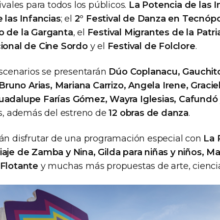
tivales para todos los públicos.
La Potencia de las I
 las Infancias
; el
2° Festival de Danza en Tecnópo
o de la Garganta
, el
Festival Migrantes de la Patr
cional de Cine Sordo
y el
Festival de Folclore
.
escenarios se presentarán
Dúo Coplanacu, Gauchito
uno Arias, Mariana Carrizo, Angela Irene, Graciel
Guadalupe Farías Gómez, Wayra Iglesias, Cafundó
os, además del estreno de
12 obras de danza
.
rán disfrutar de una programación especial con
La 
iaje de Zamba y Nina, Gilda para niñas y niños, M
 Flotante
y muchas más propuestas de arte, ciencia