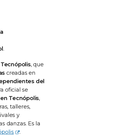
ía
ol
.
 Tecnópolis
, que
as
creadas en
dependientes del
a oficial se
en Tecnópolis
,
s, talleres,
ivales y
as danzas. Es la
polis
.