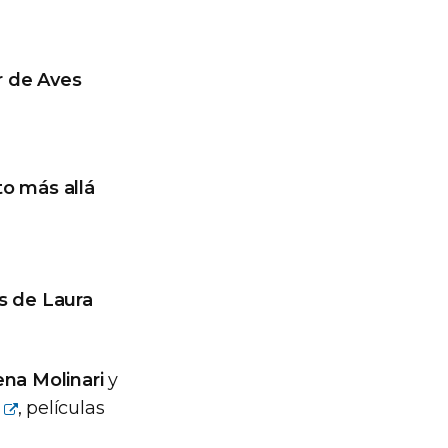
er de Aves
to más allá
s de Laura
na Molinari
y
, películas