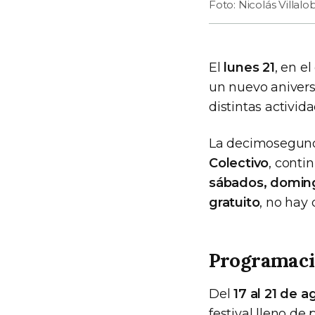
Foto: Nicolás Villalo
El
lunes 21
, en e
un nuevo anivers
distintas activid
La decimosegund
Colectivo
, conti
sábados, domingo
gratuito
, no hay 
Programac
Del
17 al 21 de 
festival lleno de 