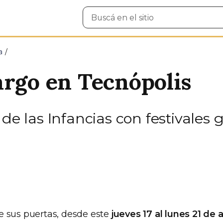
Buscar
en
el
sitio
a
argo en Tecnópolis
 de las Infancias con festivales 
e sus puertas, desde este
jueves 17 al lunes 21 de