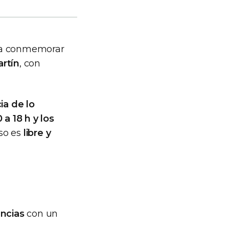
 a conmemorar
artín
, con
ia de lo
 a 18 h y los
eso es
libre y
ancias
con un