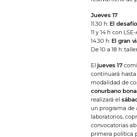
Jueves 17
11.30 h:
El desafí
11 y 14 h con LSE-
14.30 h:
El gran v
De 10 a 18 h: talle
El
jueves 17
comi
continuará hasta
modalidad de co
conurbano bonae
realizará el
sábad
un programa de ac
laboratorios, cop
convocatorias abi
primera política 