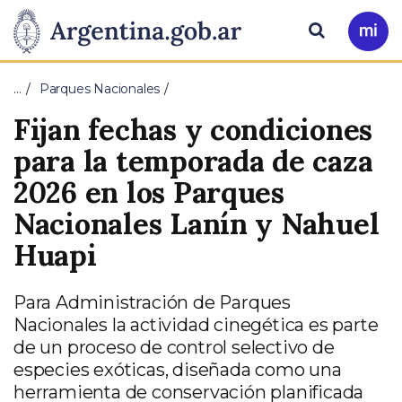
Pasar al contenido principal
Presidencia
Buscar
Ir
a
de
Mi
…
Parques Nacionales
Arg
la
Fijan fechas y condiciones
Nación
para la temporada de caza
2026 en los Parques
Nacionales Lanín y Nahuel
Huapi
Para Administración de Parques
Nacionales la actividad cinegética es parte
de un proceso de control selectivo de
especies exóticas, diseñada como una
herramienta de conservación planificada