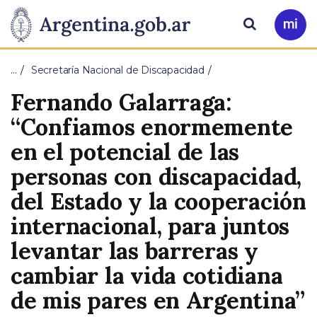
Pasar al contenido principal
Presidencia
Buscar
Ir
a
de
Mi
…
Secretaría Nacional de Discapacidad
Arg
la
Fernando Galarraga:
Nación
“Confiamos enormemente
en el potencial de las
personas con discapacidad,
del Estado y la cooperación
internacional, para juntos
levantar las barreras y
cambiar la vida cotidiana
de mis pares en Argentina”