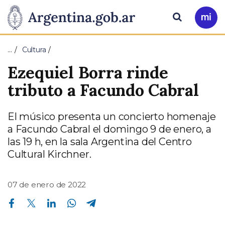
Pasar al contenido principal
Presidencia
Buscar
Ir
a
de
Mi
…
Cultura
Arg
la
Ezequiel Borra rinde
Nación
tributo a Facundo Cabral
El músico presenta un concierto homenaje
a Facundo Cabral el domingo 9 de enero, a
las 19 h, en la sala Argentina del Centro
Cultural Kirchner.
07 de enero de 2022
Compartir en Facebook
Compartir en Twitter
Compartir en Linkedin
Compartir en Whatsapp
Compartir en Telegram