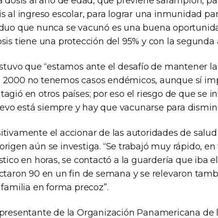
a dosis al año de edad, que previene sarampión, pa
s al ingreso escolar, para lograr una inmunidad para
iduo que nunca se vacunó es una buena oportunida
sis tiene una protección del 95% y con la segunda 
ostuvo que “estamos ante el desafío de mantener la
o 2000 no tenemos casos endémicos, aunque sí im
agió en otros países; por eso el riesgo de que se i
vo está siempre y hay que vacunarse para disminu
itivamente el accionar de las autoridades de salud 
origen aún se investiga. “Se trabajó muy rápido, en
stico en horas, se contactó a la guardería que iba el
actaron 90 en un fin de semana y se relevaron tamb
 familia en forma precoz”.
epresentante de la Organización Panamericana de l