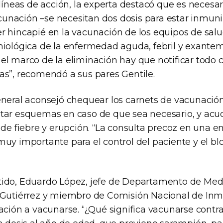
 líneas de acción, la experta destacó que es necesa
nación –se necesitan dos dosis para estar inmuni
 hincapié en la vacunación de los equipos de salud,
miológica de la enfermedad aguda, febril y exantem
el marco de la eliminación hay que notificar todo
as”, recomendó a sus pares Gentile.
eneral aconsejó chequear los carnets de vacunación
tar esquemas en caso de que sea necesario, y acud
n de fiebre y erupción. “La consulta precoz en una
muy importante para el control del paciente y el bl
ido, Eduardo López, jefe de Departamento de Medi
 Gutiérrez y miembro de Comisión Nacional de In
lación a vacunarse. “¿Qué significa vacunarse contr