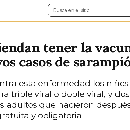
Buscar
en
el
sitio
endan tener la vacun
vos casos de sarampi
ontra esta enfermedad los niños
 triple viral o doble viral, y do
los adultos que nacieron despué
atuita y obligatoria.