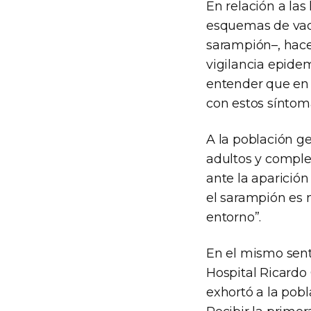
En relación a las
esquemas de vacu
sarampión–, hacer
vigilancia epide
entender que en 
con estos síntom
A la población g
adultos y comple
ante la aparició
el sarampión es 
entorno”.
En el mismo sent
Hospital Ricardo
exhortó a la pob