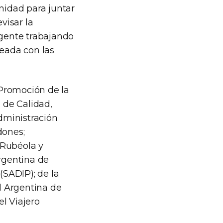
nidad para juntar
visar la
 gente trabajando
neada con las
 Promoción de la
o de Calidad,
Administración
dones;
 Rubéola y
rgentina de
(SADIP); de la
d Argentina de
l Viajero