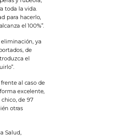
peras y rubéola,
 toda la vida.
d para hacerlo,
alcanza el 100%”.
 eliminación, ya
portados, de
ntroduzca el
irlo”.
frente al caso de
 forma excelente,
 chico, de 97
ién otras
a Salud,