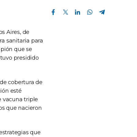
Compartir en Facebook
Compartir en Twitter
Compartir en Linkedin
Compartir en Whatsapp
Compartir en Telegram
s Aires, de
ra sanitaria para
mpión que se
stuvo presidido
.
 de cobertura de
ción esté
e vacuna triple
tos que nacieron
estrategias que