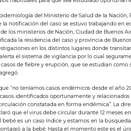
dios habituales para que sea estudiado oportunam
pidemiología del Ministerio de Salud de la Nación, P
 la notificación del caso se estuvo trabajando en 
 de los ministerios de Nación, Ciudad de Buenos Ai
ficada la residencia del caso y provincia de Buenos
stigaciones en los distintos lugares donde transita
 alerta el sistema de vigilancia por lo cual segur
e casos de fiebre y erupción, que se estudian como 
agregó.
 que “no teníamos casos endémicos desde el año 
casos identificados oportunamente y relacionados
circulación constatada en forma endémica”. La dire
aró que el virus debe circular durante 12 meses en
El bebé es un caso índice y estamos en la búsqueda
 contagió a la bebé. Hasta el momento este es el ún