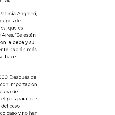
ente.
atricia Angeleri,
equipos de
res, que es
 Aires. “Se están
ron la bebé y su
amente habrán más
se hace
2000. Después de
 con importación
ctora de
 el país para que
 del caso
ico caso y no han