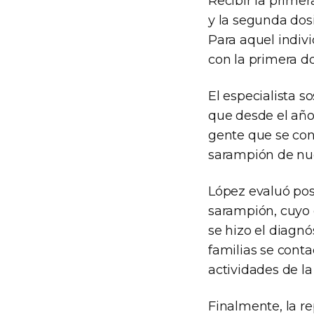
Recibir la primer
y la segunda dosi
Para aquel indiv
con la primera do
El especialista s
que desde el añ
gente que se cont
sarampión de nue
López evaluó pos
sarampión, cuyo 
se hizo el diagnó
familias se cont
actividades de la
Finalmente, la r