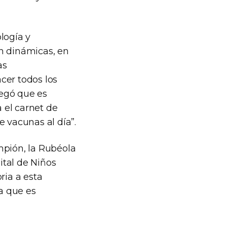
logía y
n dinámicas, en
as
cer todos los
regó que es
 el carnet de
e vacunas al día”.
mpión, la Rubéola
ital de Niños
ria a esta
ya que es