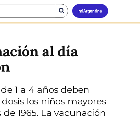
Mi
Buscar
en
el
Argen
sitio
ación al día
ón
 de 1 a 4 años deben
s dosis los niños mayores
s de 1965. La vacunación