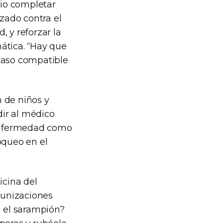
rio completar
zado contra el
 y reforzar la
ática. “Hay que
 caso compatible
 de niños y
ir al médico
 enfermedad como
oqueo en el
cina del
munizaciones
a el sarampión?