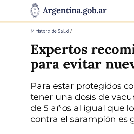
Pasar al contenido principal
Presidencia
de
Ministerio de Salud
la
Expertos recomi
Nación
para evitar nue
Para estar protegidos c
tener una dosis de vacuna
de 5 años al igual que 
contra el sarampión es gr