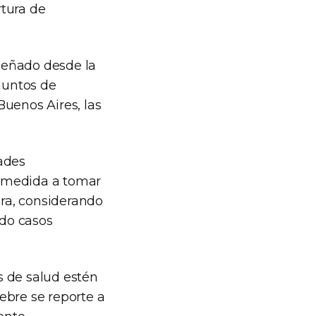
rtura de
mpeñado desde la
 juntos de
Buenos Aires, las
ades
a medida a tomar
era, considerando
do casos
s de salud estén
ebre se reporte a