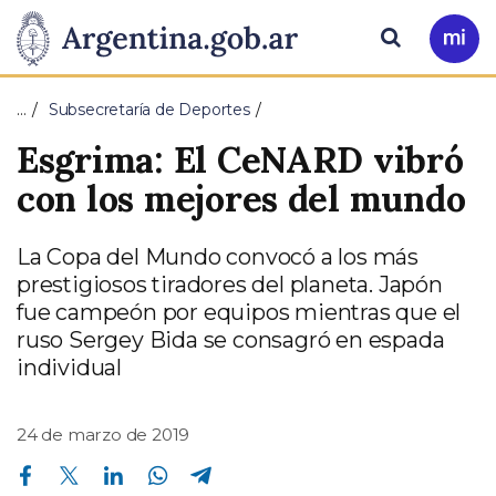
Pasar al contenido principal
Presidencia
Buscar
Ir
a
de
Mi
…
Subsecretaría de Deportes
Arg
la
Esgrima: El CeNARD vibró
Nación
con los mejores del mundo
La Copa del Mundo convocó a los más
prestigiosos tiradores del planeta. Japón
fue campeón por equipos mientras que el
ruso Sergey Bida se consagró en espada
individual
24 de marzo de 2019
Compartir en Facebook
Compartir en Twitter
Compartir en Linkedin
Compartir en Whatsapp
Compartir en Telegram