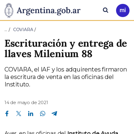
Pasar al contenido principal
Presidencia
Buscar
Ir
a
de
Mi
…
COVIARA
Arg
la
Escrituración y entrega de
Nación
llaves Milenium 88
COVIARA, el IAF y los adquirentes firmaron
la escritura de venta en las oficinas del
Instituto.
14 de mayo de 2021
Compartir en Facebook
Compartir en Twitter
Compartir en Linkedin
Compartir en Whatsapp
Compartir en Telegram
Ayer, en las oficinas del
Instituto de Ayuda