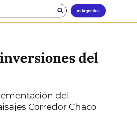
Mi
Buscar
en
el
Argen
sitio
inversiones del
lementación del
paisajes Corredor Chaco