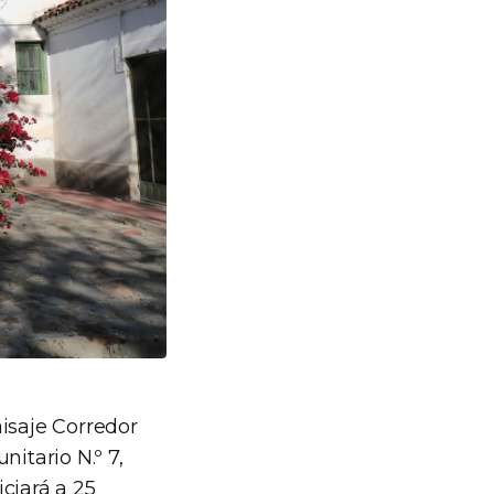
isaje Corredor
itario N.º 7,
ciará a 25