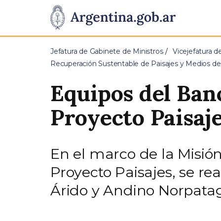
Pasar al contenido principal
Presidencia
de
Jefatura de Gabinete de Ministros
Vicejefatura d
la
Recuperación Sustentable de Paisajes y Medios de
Nación
Equipos del Ban
Proyecto Paisaje
En el marco de la Misi
Proyecto Paisajes, se re
Árido y Andino Norpata