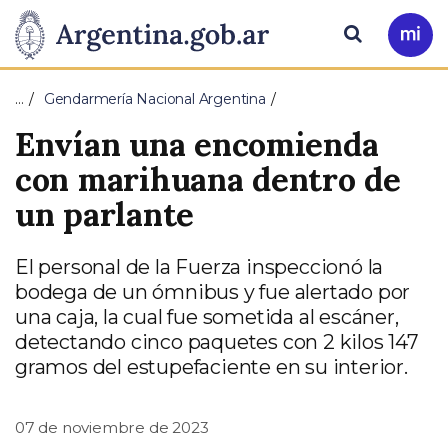
Pasar al contenido principal
Presidencia
Buscar
Ir
a
de
Mi
…
Gendarmería Nacional Argentina
Arg
la
Envían una encomienda
Nación
con marihuana dentro de
un parlante
El personal de la Fuerza inspeccionó la
bodega de un ómnibus y fue alertado por
una caja, la cual fue sometida al escáner,
detectando cinco paquetes con 2 kilos 147
gramos del estupefaciente en su interior.
07 de noviembre de 2023