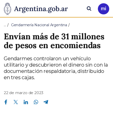
Pasar al contenido principal
Presidencia
Buscar
Ir
a
de
Mi
…
Gendarmería Nacional Argentina
Arg
la
Envían más de 31 millones
Nación
de pesos en encomiendas
Gendarmes controlaron un vehículo
utilitario y descubrieron el dinero sin con la
documentación respaldatoria, distribuido
en tres cajas.
22 de marzo de 2023
Compartir en Facebook
Compartir en Twitter
Compartir en Linkedin
Compartir en Whatsapp
Compartir en Telegram