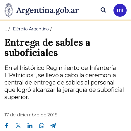
Pasar al contenido principal
Presidencia
Buscar
Ir
a
de
Mi
…
Ejército Argentino
Arg
la
Entrega de sables a
Nación
suboficiales
En el histórico Regimiento de Infantería
1”Patricios”, se llevó a cabo la ceremonia
central de entrega de sables al personal
que logró alcanzar la jerarquía de suboficial
superior.
17 de diciembre de 2018
Compartir en Facebook
Compartir en Twitter
Compartir en Linkedin
Compartir en Whatsapp
Compartir en Telegram