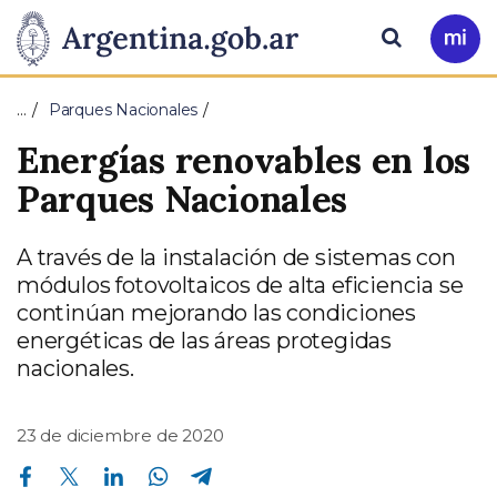
Pasar al contenido principal
Presidencia
Buscar
Ir
a
de
Mi
…
Parques Nacionales
Arg
la
Energías renovables en los
Nación
Parques Nacionales
A través de la instalación de sistemas con
módulos fotovoltaicos de alta eficiencia se
continúan mejorando las condiciones
energéticas de las áreas protegidas
nacionales.
23 de diciembre de 2020
Compartir en Facebook
Compartir en Twitter
Compartir en Linkedin
Compartir en Whatsapp
Compartir en Telegram