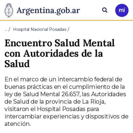
Pasar al contenido principal
Presidencia
Buscar
Ir
a
de
Mi
…
Hospital Nacional Posadas
Arg
la
Encuentro Salud Mental
Nación
con Autoridades de la
Salud
En el marco de un intercambio federal de
buenas prácticas en el cumplimiento de la
ley de Salud Mental 26.657, las Autoridades
de Salud de la provincia de La Rioja,
visitaron el Hospital Posadas para
intercambiar experiencias y dispositivos de
atención.