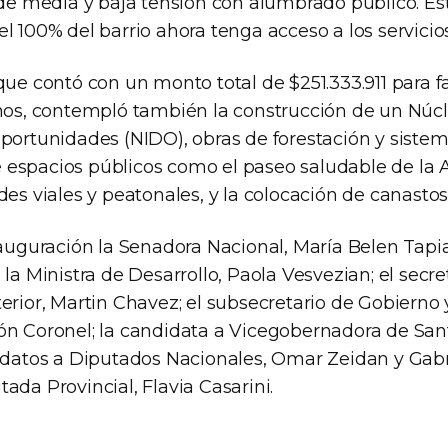
 de media y baja tensión con alumbrado público. Es
l 100% del barrio ahora tenga acceso a los servicio
que contó con un monto total de $251.333.911 para 
inos, contempló también la construcción de un Núc
portunidades (NIDO), obras de forestación y sistema
espacios públicos como el paseo saludable de la 
des viales y peatonales, y la colocación de canastos 
nauguración la Senadora Nacional, María Belen Tapi
 la Ministra de Desarrollo, Paola Vesvezian; el secr
erior, Martin Chavez; el subsecretario de Gobierno
ón Coronel; la candidata a Vicegobernadora de San
idatos a Diputados Nacionales, Omar Zeidan y Gabri
ada Provincial, Flavia Casarini.