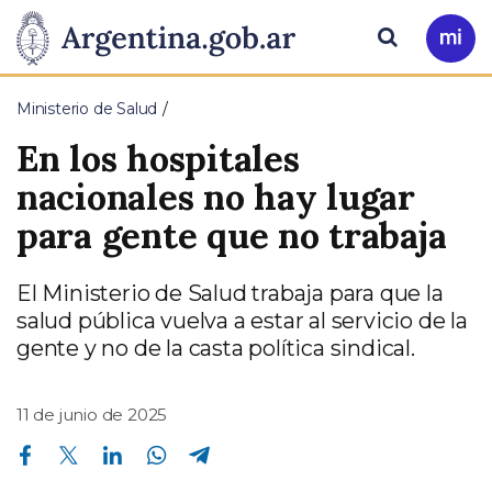
Pasar al contenido principal
Presidencia
Buscar
Ir
a
de
Mi
Ministerio de Salud
Arg
la
En los hospitales
Nación
nacionales no hay lugar
para gente que no trabaja
El Ministerio de Salud trabaja para que la
salud pública vuelva a estar al servicio de la
gente y no de la casta política sindical.
11 de junio de 2025
Compartir en Facebook
Compartir en Twitter
Compartir en Linkedin
Compartir en Whatsapp
Compartir en Telegram