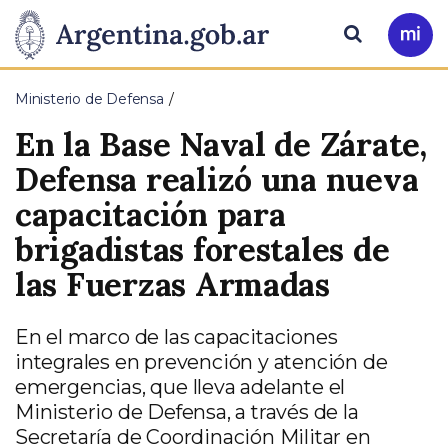
Pasar al contenido principal
Presidencia
Buscar
Ir
a
de
Mi
Ministerio de Defensa
Arg
la
En la Base Naval de Zárate,
Nación
Defensa realizó una nueva
capacitación para
brigadistas forestales de
las Fuerzas Armadas
En el marco de las capacitaciones
integrales en prevención y atención de
emergencias, que lleva adelante el
Ministerio de Defensa, a través de la
Secretaría de Coordinación Militar en