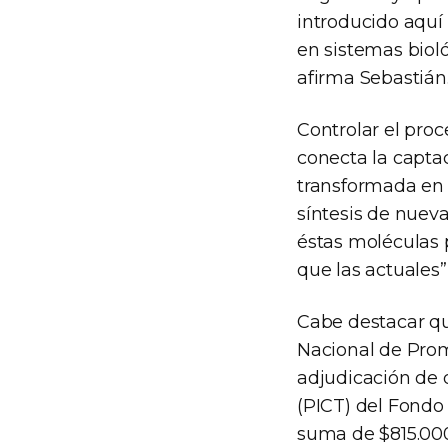
introducido aquí 
en sistemas bioló
afirma Sebastián
Controlar el proc
conecta la captac
transformada en e
síntesis de nuev
éstas moléculas 
que las actuales”
Cabe destacar qu
Nacional de Promo
adjudicación de d
(PICT) del Fondo 
suma de $815.000,