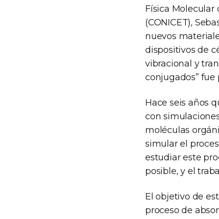
Física Molecular 
(CONICET), Sebas
nuevos materiale
dispositivos de c
vibracional y tr
conjugados” fue 
Hace seis años q
con simulacione
moléculas orgáni
simular el proces
estudiar este pro
posible, y el trab
El objetivo de es
proceso de absorc