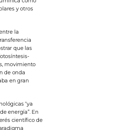
 lumínica como
olares y otros
entre la
transferencia
trar que las
otosíntesis-
es, movimiento
ón de onda
aba en gran
nológicas “ya
 de energía”. En
rés científico de
paradigma