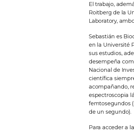
El trabajo, ademá
Roitberg de la Un
Laboratory, ambo
Sebastián es Bio
en la Université 
sus estudios, ad
desempeña como i
Nacional de Inve
científica siemp
acompañando, re
espectroscopia l
femtosegundos (e
de un segundo).
Para acceder a l