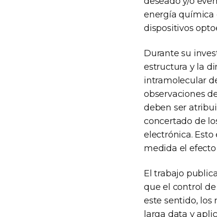
deseado y/o even
energía química o
dispositivos opto
Durante su invest
estructura y la d
intramolecular d
observaciones de
deben ser atribu
concertado de lo
electrónica. Est
medida el efecto
El trabajo public
que el control de
este sentido, los
larga data y apl