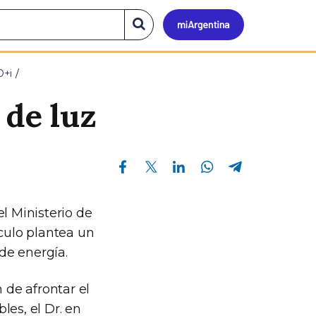
Mi
Buscar
en
el
Argen
sitio
D+i
 de luz
Compartir en Facebook
Compartir en Twitter
Compartir en Linkedin
Compartir en Whatsapp
Compartir en Telegram
l Ministerio de
ículo plantea un
de energía.
 de afrontar el
les, el Dr. en