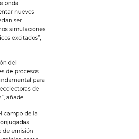
de onda
mentar nuevos
edan ser
zamos simulaciones
cos excitados”,
ón del
es de procesos
fundamental para
ecolectoras de
s”, añade.
el campo de la
 conjugadas
o de emisión