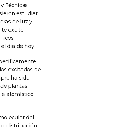
 y Técnicas
sieron estudiar
oras de luz y
nte excito-
ánicos
el día de hoy.
specíficamente
os excitados de
pre ha sido
 de plantas,
lle atomístico
 molecular del
 redistribución