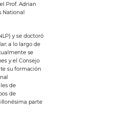
el Prof. Adrian
s National
NLP) y se doctoró
r; a lo largo de
ctualmente se
es y el Consejo
nte su formación
nal
les de
pos de
illonésima parte