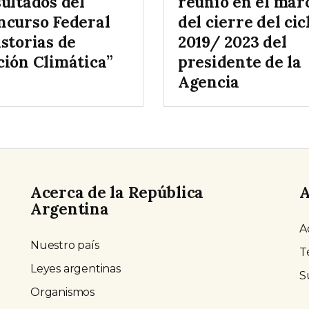
ultados del
reunió en el mar
ncurso Federal
del cierre del cic
storias de
2019/ 2023 del
ción Climática”
presidente de la
Agencia
Acerca de la República
A
Argentina
A
Nuestro país
T
Leyes argentinas
S
Organismos