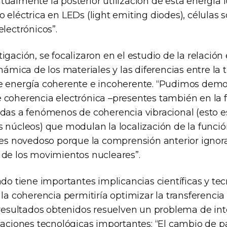
tualmente la posterior utilización de esta energía
 eléctrica en LEDs (light emiting diodes), células s
electrónicos”.
igación, se focalizaron en el estudio de la relación 
inámica de los materiales y las diferencias entre la 
e energía coherente e incoherente. “Pudimos demos
 coherencia electrónica –presentes también en la f
idas a fenómenos de coherencia vibracional (esto 
s núcleos) que modulan la localización de la funci
o es novedoso porque la comprensión anterior ignor
 de los movimientos nucleares”.
ado tiene importantes implicancias científicas y tec
 la coherencia permitiría optimizar la transferencia
 resultados obtenidos resuelven un problema de inte
icaciones tecnológicas importantes: “El cambio de 