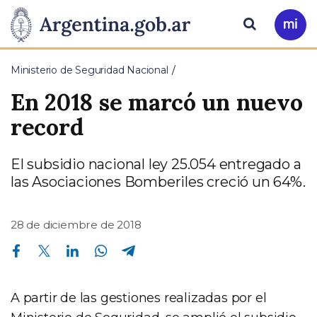
Pasar al contenido principal
Presidencia
Buscar
Ir
a
de
Mi
Ministerio de Seguridad Nacional
Arg
la
En 2018 se marcó un nuevo
Nación
record
El subsidio nacional ley 25.054 entregado a
las Asociaciones Bomberiles creció un 64%.
28 de diciembre de 2018
Compartir en Facebook
Compartir en Twitter
Compartir en Linkedin
Compartir en Whatsapp
Compartir en Telegram
A partir de las gestiones realizadas por el