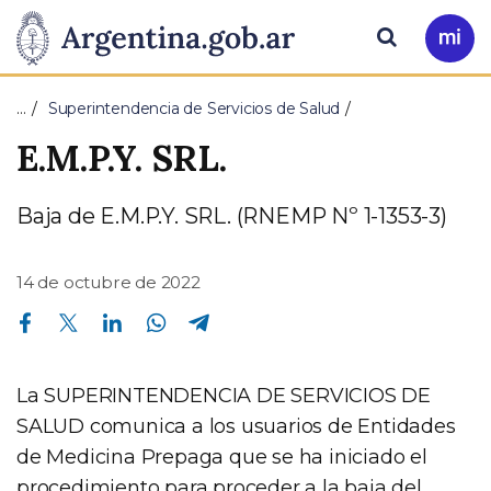
Pasar al contenido principal
Presidencia
Buscar
Ir
a
de
Mi
…
Superintendencia de Servicios de Salud
Arg
la
E.M.P.Y. SRL.
Nación
Baja de E.M.P.Y. SRL. (RNEMP Nº 1-1353-3)
14 de octubre de 2022
Compartir en Facebook
Compartir en Twitter
Compartir en Linkedin
Compartir en Whatsapp
Compartir en Telegram
La SUPERINTENDENCIA DE SERVICIOS DE
SALUD comunica a los usuarios de Entidades
de Medicina Prepaga que se ha iniciado el
procedimiento para proceder a la baja del