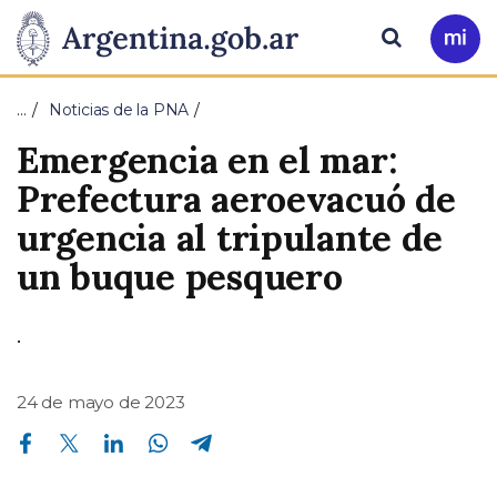
Pasar al contenido principal
Presidencia
Buscar
Ir
a
de
Mi
…
Noticias de la PNA
Arg
la
Emergencia en el mar:
Nación
Prefectura aeroevacuó de
urgencia al tripulante de
un buque pesquero
.
24 de mayo de 2023
Compartir en Facebook
Compartir en Twitter
Compartir en Linkedin
Compartir en Whatsapp
Compartir en Telegram