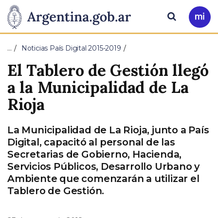
Pasar al contenido principal
Presidencia
Buscar
Ir
a
de
Mi
…
Noticias País Digital 2015-2019
Arg
la
El Tablero de Gestión llegó
Nación
a la Municipalidad de La
Rioja
La Municipalidad de La Rioja, junto a País
Digital, capacitó al personal de las
Secretarias de Gobierno, Hacienda,
Servicios Públicos, Desarrollo Urbano y
Ambiente que comenzarán a utilizar el
Tablero de Gestión.