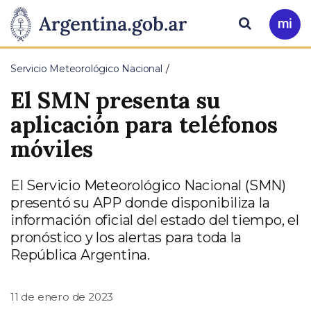
Pasar al contenido principal
Presidencia
Buscar
Ir
a
de
Mi
Servicio Meteorológico Nacional
Arg
la
El SMN presenta su
Nación
aplicación para teléfonos
móviles
El Servicio Meteorológico Nacional (SMN)
presentó su APP donde disponibiliza la
información oficial del estado del tiempo, el
pronóstico y los alertas para toda la
República Argentina.
11 de enero de 2023