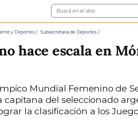
Buscar
en
el
sitio
ente y Deportes
Subsecretaría de Deportes
no hace escala en Mó
límpico Mundial Femenino de Se
 capitana del seleccionado arg
grar la clasificación a los Juego