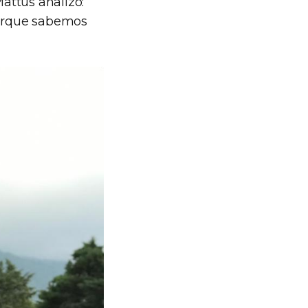
attus analizó:
porque sabemos