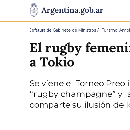
Pasar al contenido principal
Presidencia
de
Jefatura de Gabinete de Ministros
Turismo, Ambi
la
El rugby femeni
Nación
a Tokio
Se viene el Torneo Preo
“rugby champagne” y la
comparte su ilusión de lo