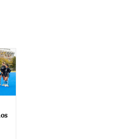
mos
l