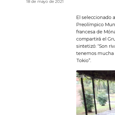
18 de mayo de 2021
El seleccionado 
Preolímpico Mund
francesa de Mónac
compartirá el Gr
sintetizó: “Son r
tenemos mucha ex
Tokio”.