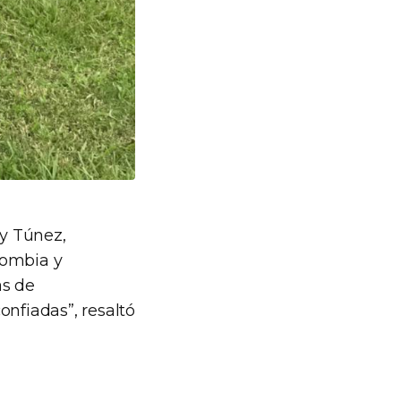
y Túnez,
lombia y
as de
nfiadas”, resaltó