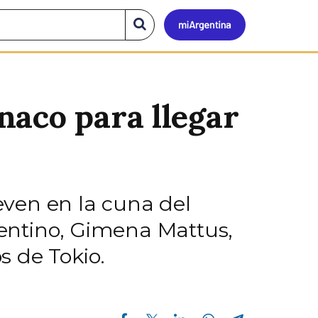
Mi
Buscar
en
el
Argen
sitio
naco para llegar
ven en la cuna del
entino, Gimena Mattus,
s de Tokio.
Compartir en Facebook
Compartir en Twitter
Compartir en Linkedin
Compartir en Whatsapp
Compartir en Telegram