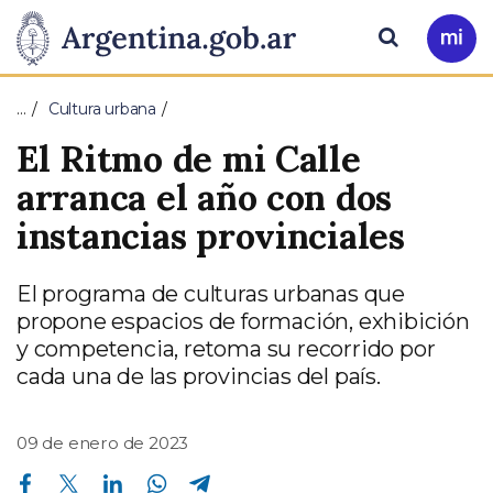
Pasar al contenido principal
Presidencia
Buscar
Ir
a
de
Mi
…
Cultura urbana
Arg
la
El Ritmo de mi Calle
Nación
arranca el año con dos
instancias provinciales
El programa de culturas urbanas que
propone espacios de formación, exhibición
y competencia, retoma su recorrido por
cada una de las provincias del país.
09 de enero de 2023
Compartir en Facebook
Compartir en Twitter
Compartir en Linkedin
Compartir en Whatsapp
Compartir en Telegram