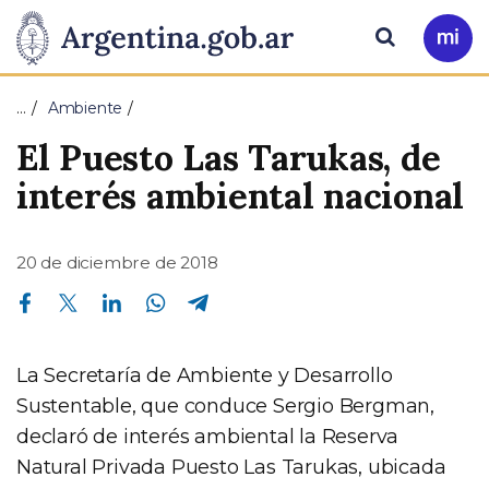
Pasar al contenido principal
Presidencia
Buscar
Ir
a
de
Mi
…
Ambiente
Arg
la
El Puesto Las Tarukas, de
Nación
interés ambiental nacional
20 de diciembre de 2018
Compartir en Facebook
Compartir en Twitter
Compartir en Linkedin
Compartir en Whatsapp
Compartir en Telegram
La Secretaría de Ambiente y Desarrollo
Sustentable, que conduce Sergio Bergman,
declaró de interés ambiental la Reserva
Natural Privada Puesto Las Tarukas, ubicada