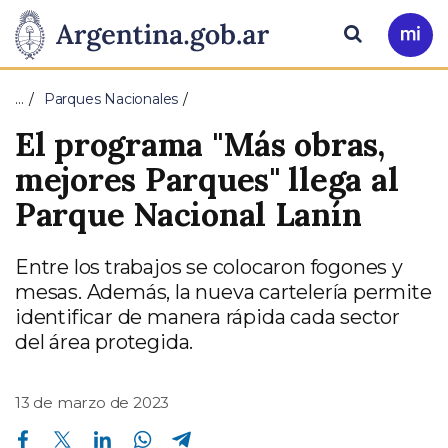
Pasar al contenido principal
Presidencia
Buscar
Ir
a
de
Mi
…
Parques Nacionales
Arg
la
El programa "Más obras,
Nación
mejores Parques" llega al
Parque Nacional Lanín
Entre los trabajos se colocaron fogones y
mesas. Además, la nueva cartelería permite
identificar de manera rápida cada sector
del área protegida.
13 de marzo de 2023
Compartir en Facebook
Compartir en Twitter
Compartir en Linkedin
Compartir en Whatsapp
Compartir en Telegram