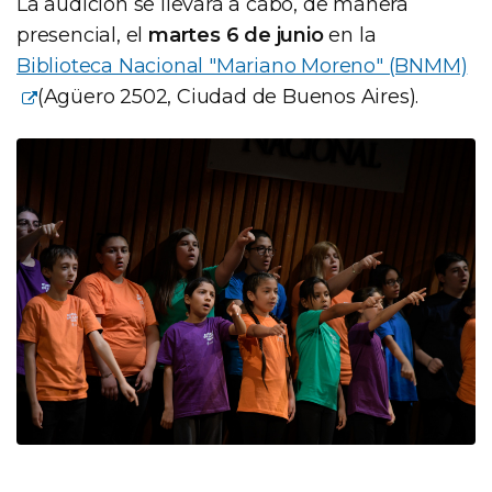
La audición se llevará a cabo, de manera
presencial, el
martes 6 de junio
en la
Biblioteca Nacional "Mariano Moreno" (BNMM)
(Agüero 2502, Ciudad de Buenos Aires).