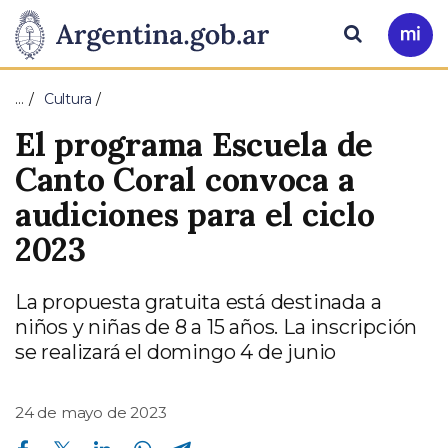
Pasar al contenido principal
Presidencia
Buscar
Ir
a
de
Mi
…
Cultura
Arg
la
El programa Escuela de
Nación
Canto Coral convoca a
audiciones para el ciclo
2023
La propuesta gratuita está destinada a
niños y niñas de 8 a 15 años. La inscripción
se realizará el domingo 4 de junio
24 de mayo de 2023
Compartir en Facebook
Compartir en Twitter
Compartir en Linkedin
Compartir en Whatsapp
Compartir en Telegram