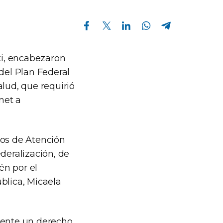
Compartir en Facebook
Compartir en Twitter
Compartir en Linkedin
Compartir en Whatsapp
Compartir en Telegram
ti, encabezaron
del Plan Federal
alud, que requirió
net a
os de Atención
deralización, de
én por el
blica, Micaela
lmente un derecho