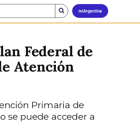
Mi
Buscar
en
el
Argen
sitio
Plan Federal de
de Atención
tención Primaria de
ólo se puede acceder a