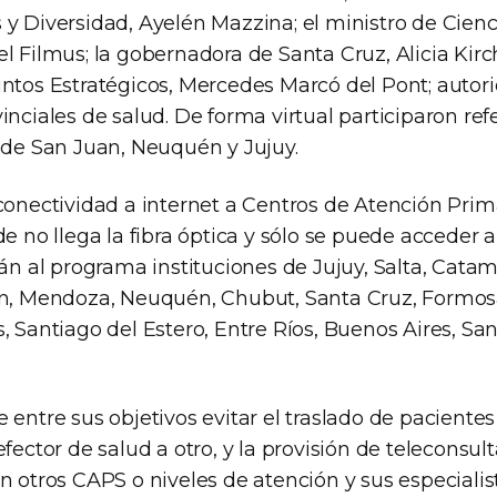
y Diversidad, Ayelén Mazzina; el ministro de Cienc
l Filmus; la gobernadora de Santa Cruz, Alicia Kirc
untos Estratégicos, Mercedes Marcó del Pont; autor
inciales de salud. De forma virtual participaron r
s de San Juan, Neuquén y Jujuy.
 conectividad a internet a Centros de Atención Prim
de no llega la fibra óptica y sólo se puede acceder 
erán al programa instituciones de Jujuy, Salta, Cat
an, Mendoza, Neuquén, Chubut, Santa Cruz, Formosa
, Santiago del Estero, Entre Ríos, Buenos Aires, San
 entre sus objetivos evitar el traslado de paciente
efector de salud a otro, y la provisión de teleconsult
n otros CAPS o niveles de atención y sus especialis