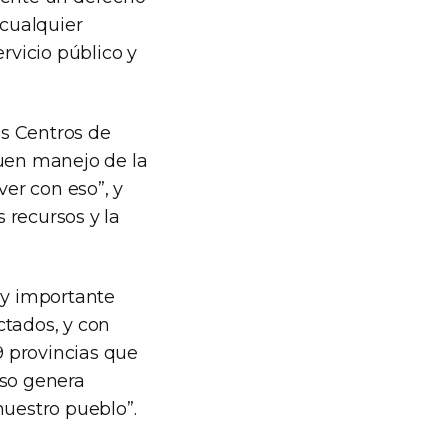
 cualquier
rvicio público y
os Centros de
buen manejo de la
er con eso”, y
s recursos y la
uy importante
tados, y con
9 provincias que
Eso genera
nuestro pueblo”.