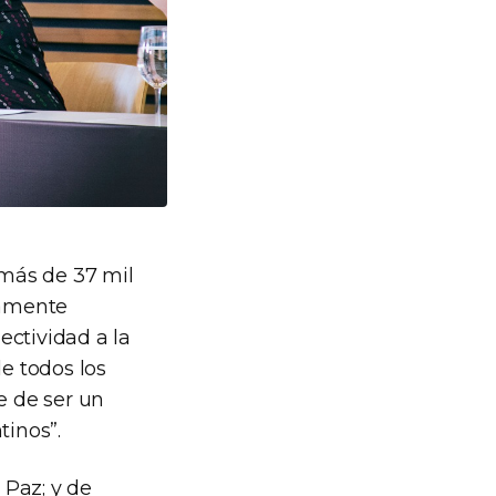
 más de 37 mil
tamente
ectividad a la
de todos los
e de ser un
tinos”.
 Paz; y de