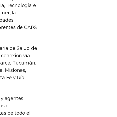
ia, Tecnología e
hner, la
idades
eferentes de CAPS
aria de Salud de
a conexión vía
amarca, Tucumán,
, Misiones,
ta Fe y Río
s y agentes
as e
tas de todo el