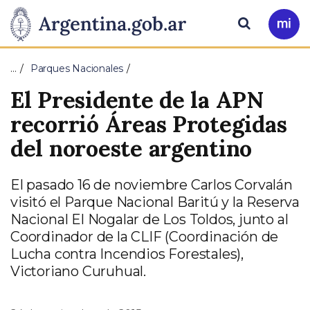
Pasar al contenido principal
Presidencia
Buscar
Ir
a
de
Mi
…
Parques Nacionales
Arg
la
El Presidente de la APN
Nación
recorrió Áreas Protegidas
del noroeste argentino
El pasado 16 de noviembre Carlos Corvalán
visitó el Parque Nacional Baritú y la Reserva
Nacional El Nogalar de Los Toldos, junto al
Coordinador de la CLIF (Coordinación de
Lucha contra Incendios Forestales),
Victoriano Curuhual.