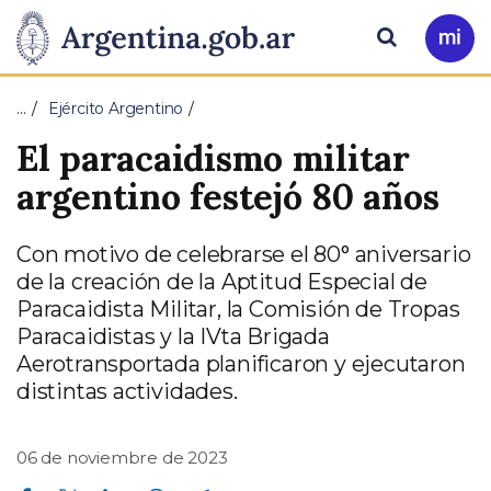
Pasar al contenido principal
Presidencia
Buscar
Ir
a
de
Mi
…
Ejército Argentino
Arg
la
El paracaidismo militar
Nación
argentino festejó 80 años
Con motivo de celebrarse el 80° aniversario
de la creación de la Aptitud Especial de
Paracaidista Militar, la Comisión de Tropas
Paracaidistas y la IVta Brigada
Aerotransportada planificaron y ejecutaron
distintas actividades.
06 de noviembre de 2023
Compartir en Facebook
Compartir en Twitter
Compartir en Linkedin
Compartir en Whatsapp
Compartir en Telegram