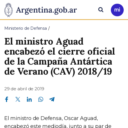
Pasar al contenido principal
Presidencia
Buscar
Ir
a
de
Mi
Ministerio de Defensa
Arg
la
El ministro Aguad
Nación
encabezó el cierre oficial
de la Campaña Antártica
de Verano (CAV) 2018/19
29 de abril de 2019
Compartir en Facebook
Compartir en Twitter
Compartir en Linkedin
Compartir en Whatsapp
Compartir en Telegram
El ministro de Defensa, Oscar Aguad,
encabezó este mediodía, junto a su par de