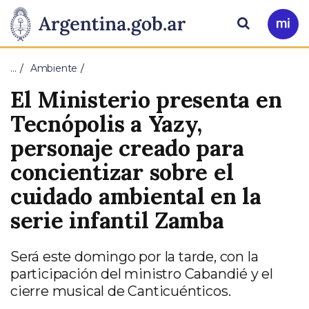
Pasar al contenido principal
Presidencia
Buscar
Ir
a
de
Mi
…
Ambiente
Arg
la
El Ministerio presenta en
Nación
Tecnópolis a Yazy,
personaje creado para
concientizar sobre el
cuidado ambiental en la
serie infantil Zamba
Será este domingo por la tarde, con la
participación del ministro Cabandié y el
cierre musical de Canticuénticos.