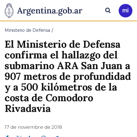
Pasar al contenido principal
Presidencia
Buscar
Ir
a
de
Mi
Ministerio de Defensa
Arg
la
El Ministerio de Defensa
Nación
confirma el hallazgo del
submarino ARA San Juan a
907 metros de profundidad
y a 500 kilómetros de la
costa de Comodoro
Rivadavia
17 de noviembre de 2018
Compartir en Facebook
Compartir en Twitter
Compartir en Linkedin
Compartir en Whatsapp
Compartir en Telegram