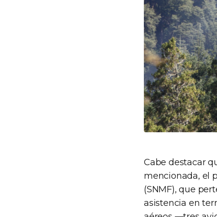
Cabe destacar qu
mencionada, el p
(SNMF), que pert
asistencia en ter
aéreos —tres avi