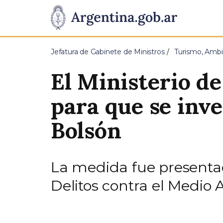
Pasar al contenido principal
Presidencia
de
Jefatura de Gabinete de Ministros
Turismo, Ambi
la
El Ministerio d
Nación
para que se inve
Bolsón
La medida fue presentad
Delitos contra el Medio