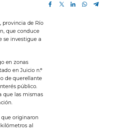
Compartir en Facebook
Compartir en Twitter
Compartir en Linkedin
Compartir en Whatsapp
Compartir en Telegram
, provincia de Río
ión, que conduce
 se investigue a
go en zonas
ado en Juicio n.°
 o de querellante
nterés público.
ta que las mismas
ción.
 que originaron
kilómetros al