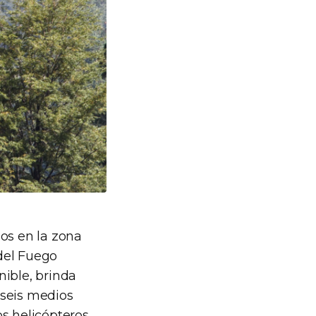
os en la zona
del Fuego
nible, brinda
s seis medios
os helicópteros