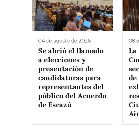
04 de agosto de 2026
08 d
Se abrió el llamado
La
a elecciones y
Co
presentación de
se
candidaturas para
de 
representantes del
ex
público del Acuerdo
re
de Escazú
Ci
Ai