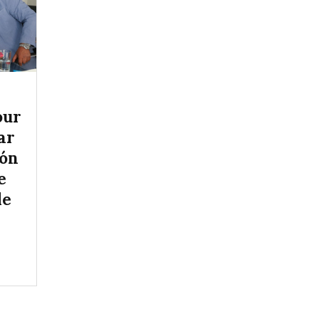
our
ar
ión
e
de