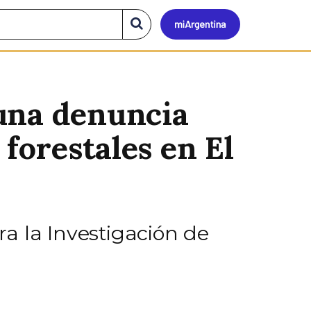
Mi
Buscar
en
el
Argen
sitio
una denuncia
 forestales en El
a la Investigación de