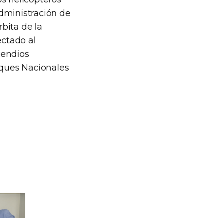
dministración de
bita de la
ectado al
cendios
rques Nacionales