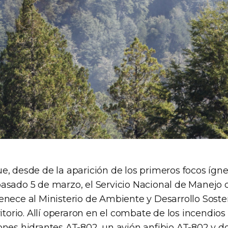
e, desde de la aparición de los primeros focos ígne
asado 5 de marzo, el Servicio Nacional de Manejo 
enece al Ministerio de Ambiente y Desarrollo Soste
ritorio. Allí operaron en el combate de los incendio
ones hidrantes AT-802, un avión anfibio AT-802 y d