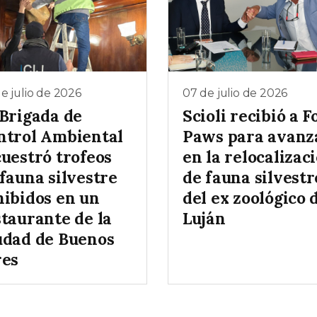
e julio de 2026
07 de julio de 2026
 Brigada de
Scioli recibió a F
ntrol Ambiental
Paws para avanz
cuestró trofeos
en la relocalizac
fauna silvestre
de fauna silvestr
hibidos en un
del ex zoológico 
staurante de la
Luján
udad de Buenos
res