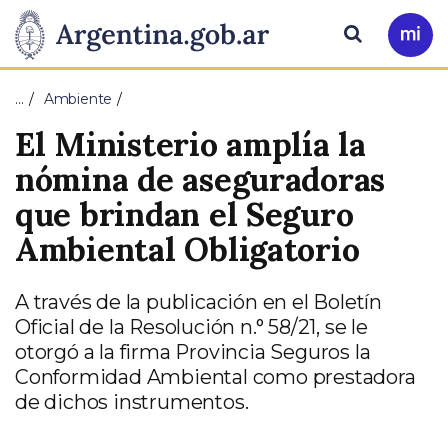
Pasar al contenido principal
Presidencia
Buscar
Ir
a
de
Mi
…
Ambiente
Arg
la
El Ministerio amplía la
Nación
nómina de aseguradoras
que brindan el Seguro
Ambiental Obligatorio
A través de la publicación en el Boletín
Oficial de la Resolución n.° 58/21, se le
otorgó a la firma Provincia Seguros la
Conformidad Ambiental como prestadora
de dichos instrumentos.