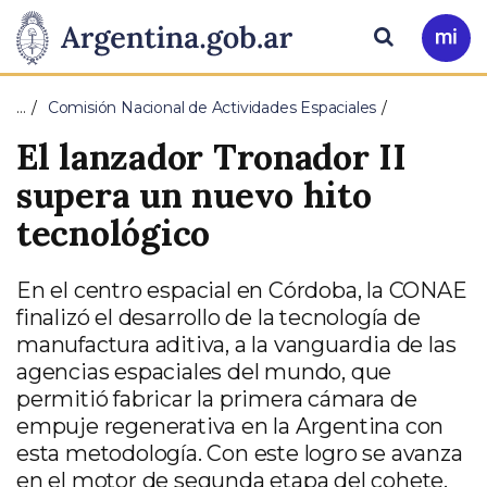
Pasar al contenido principal
Presidencia
Buscar
Ir
a
de
Mi
…
Comisión Nacional de Actividades Espaciales
Arg
la
El lanzador Tronador II
Nación
supera un nuevo hito
tecnológico
En el centro espacial en Córdoba, la CONAE
finalizó el desarrollo de la tecnología de
manufactura aditiva, a la vanguardia de las
agencias espaciales del mundo, que
permitió fabricar la primera cámara de
empuje regenerativa en la Argentina con
esta metodología. Con este logro se avanza
en el motor de segunda etapa del cohete.