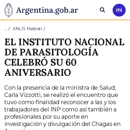
Pasar al contenido principal
Presidencia
Buscar
Ir
a
de
Mi
…
ANLIS Malbrán
Arg
la
EL INSTITUTO NACIONAL
Nación
DE PARASITOLOGÍA
CELEBRÓ SU 60
ANIVERSARIO
Con la presencia de la ministra de Salud,
Carla Vizzotti, se realizó el encuentro que
tuvo como finalidad reconocer a las y los
trabajadores del INP como así también a
profesionales por su aporte en
investigación y divulgación del Chagas en